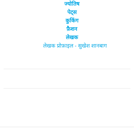
ज्योतिष
पेट्स
कुकिंग
फ़ैशन
लेखक
लेखक प्रोफ़ाइल - सुखेश शानबाग